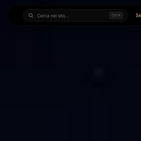
Se
Ctrl K