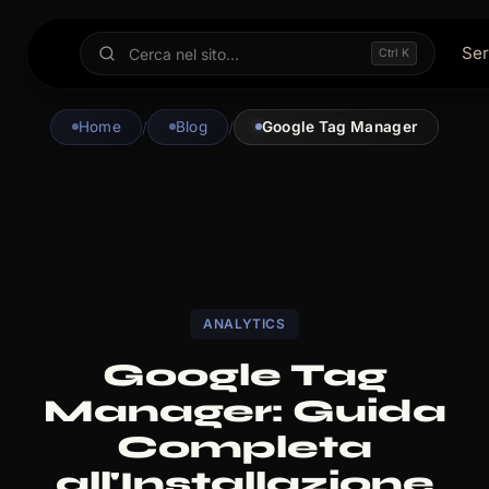
Ser
Ctrl K
Home
/
Blog
/
Google Tag Manager
ANALYTICS
Google Tag
Manager: Guida
Completa
all'Installazione