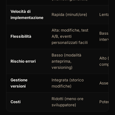
Velocità di
Rapida (minuti/ore)
Lenta (g
implementazione
Alta: modifiche, test
Bassa: o
Flessibilità
A/B, eventi
interven
personalizzati facili
Basso (modalità
Alto (er
Rischio errori
anteprima,
comprome
versioning)
Gestione
Integrata (storico
Assente
versioni
modifiche)
Ridotti (meno ore
Costi
Potenzia
sviluppatore)