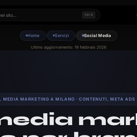
Ctrl K
Home
/
Servizi
/
Social Media
Ultimo aggiornamento:
19 febbraio 2026
L MEDIA MARKETING A MILANO · CONTENUTI, META ADS 
media mar