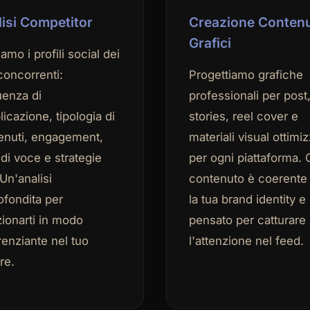
isi Competitor
Creazione Contenu
Grafici
amo i profili social dei
concorrenti:
Progettiamo grafiche
uenza di
professionali per post
icazione, tipologia di
stories, reel cover e
enuti, engagement,
materiali visual ottimiz
di voce e strategie
per ogni piattaforma. 
Un'analisi
contenuto è coerente
ofondita per
la tua brand identity e
zionarti in modo
pensato per catturare
renziante nel tuo
l'attenzione nel feed.
re.