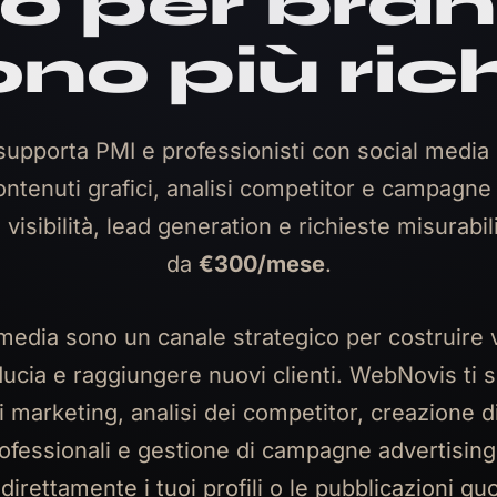
o per bra
ono più ric
upporta PMI e professionisti con social media
ontenuti grafici, analisi competitor e campagn
 visibilità, lead generation e richieste misurabil
da
€300/mese
.
 media sono un canale strategico per costruire vi
ducia e raggiungere nuovi clienti. WebNovis ti 
i marketing, analisi dei competitor, creazione d
professionali e gestione di campagne advertisin
direttamente i tuoi profili o le pubblicazioni qu