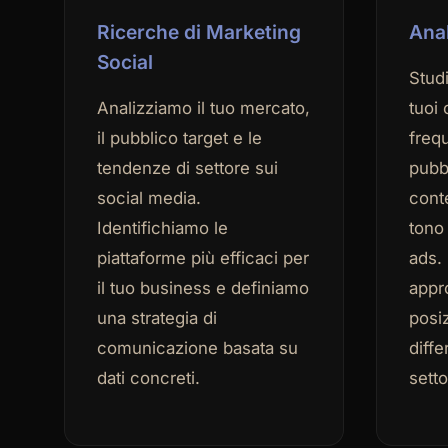
Ricerche di Marketing
Anal
Social
Studi
Analizziamo il tuo mercato,
tuoi 
il pubblico target e le
freq
tendenze di settore sui
pubbl
social media.
cont
Identifichiamo le
tono 
piattaforme più efficaci per
ads. 
il tuo business e definiamo
appr
una strategia di
posi
comunicazione basata su
diffe
dati concreti.
setto