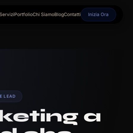
Servizi
Portfolio
Chi Siamo
Blog
Contatti
Inizia Ora
E LEAD
keting a