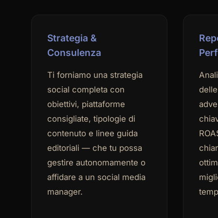
Strategia &
Repo
Consulenza
Per
Ti forniamo una strategia
Anal
social completa con
dell
obiettivi, piattaforme
adve
consigliate, tipologie di
chia
contenuto e linee guida
ROAS
editoriali — che tu possa
chiar
gestire autonomamente o
otti
affidare a un social media
migli
manager.
temp