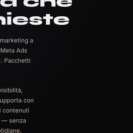
nd che
hieste
 marketing a
e Meta Ads
i. Pacchetti
sibilità,
supporta con
i contenuti
g — senza
otidiane.