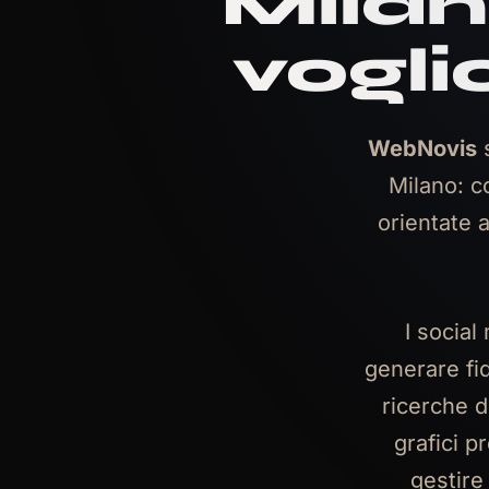
Milan
vogli
WebNovis
s
Milano: c
orientate a
I social
generare fi
ricerche d
grafici 
gestire 