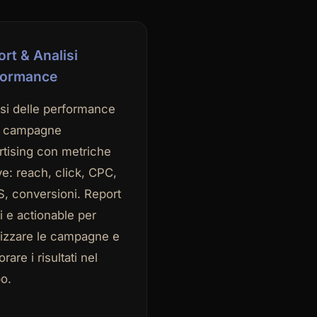
rt & Analisi
formance
isi delle performance
e campagne
rtising con metriche
ve: reach, click, CPC,
, conversioni. Report
i e actionable per
mizzare le campagne e
orare i risultati nel
o.