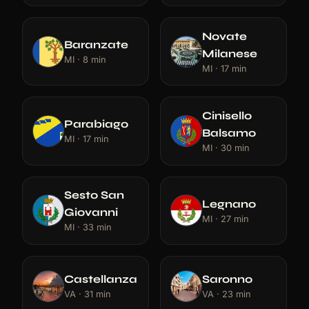
Novate
Baranzate
Milanese
MI · 8 min
MI · 17 min
Cinisello
Parabiago
Balsamo
MI · 17 min
MI · 30 min
Sesto San
Legnano
Giovanni
MI · 27 min
MI · 33 min
Castellanza
Saronno
VA · 31 min
VA · 23 min