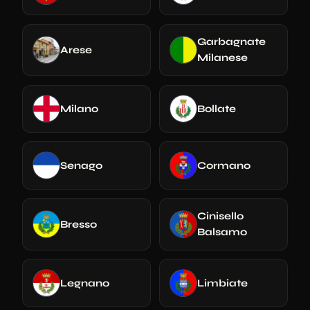
Garbagnate
Arese
Milanese
Milano
Bollate
Senago
Cormano
Cinisello
Bresso
Balsamo
Legnano
Limbiate