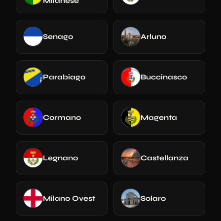
Milanese
Senago
Arluno
Parabiago
Buccinasco
Cormano
Magenta
Legnano
Castellanza
Milano Ovest
Solaro