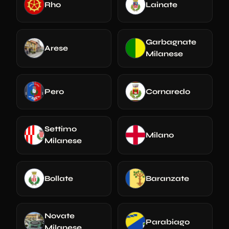
Rho
Lainate
Garbagnate
Arese
Milanese
Pero
Cornaredo
Settimo
Milano
Milanese
Bollate
Baranzate
Novate
Parabiago
Milanese