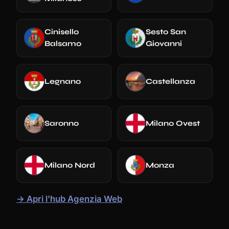
Cinisello
Sesto San
Balsamo
Giovanni
Legnano
Castellanza
Saronno
Milano Ovest
Milano Nord
Monza
→ Apri l'hub Agenzia Web