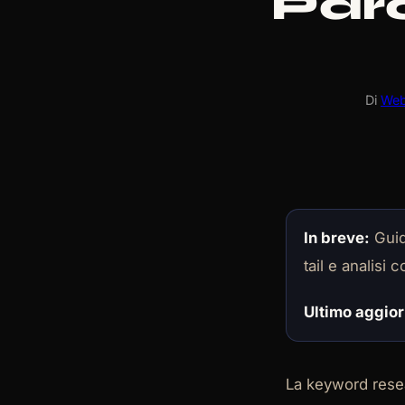
Par
Di
Web
In breve:
Guida
tail e analisi 
Ultimo aggio
La keyword resea