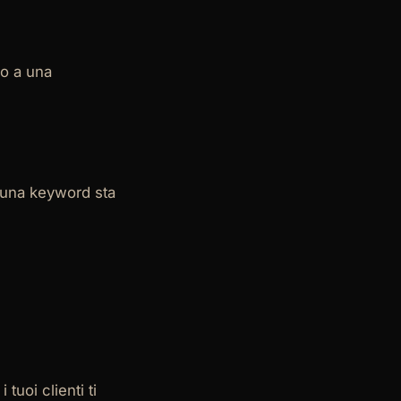
no a una
e una keyword sta
tuoi clienti ti