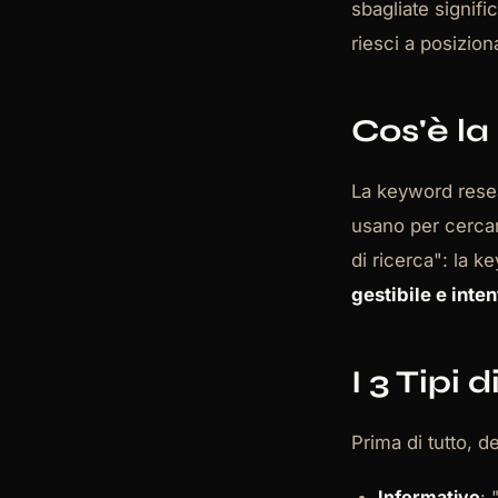
sbagliate signif
riesci a posizio
Cos'è l
La keyword resear
usano per cercar
di ricerca": la 
gestibile e int
I 3 Tipi 
Prima di tutto, d
Informativo
: 