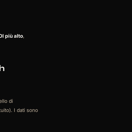
I più alto
,
h
llo di
ito). I dati sono