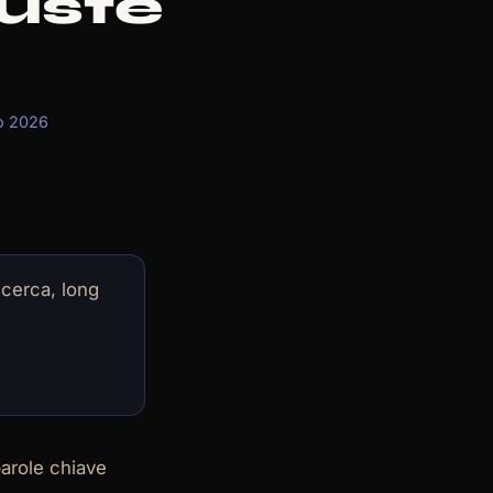
uste
o 2026
icerca, long
parole chiave