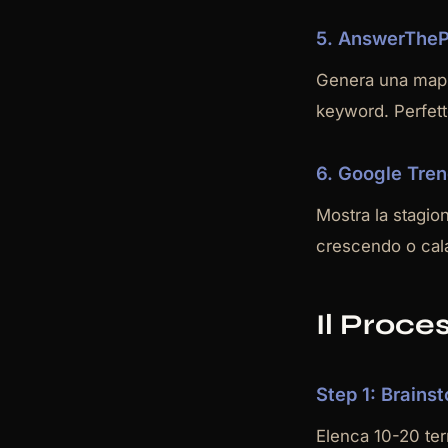
5. AnswerTheP
Genera una mappa
keyword. Perfetto
6. Google Tre
Mostra la stagion
crescendo o cala
Il Proce
Step 1: Brainst
Elenca 10-20 term