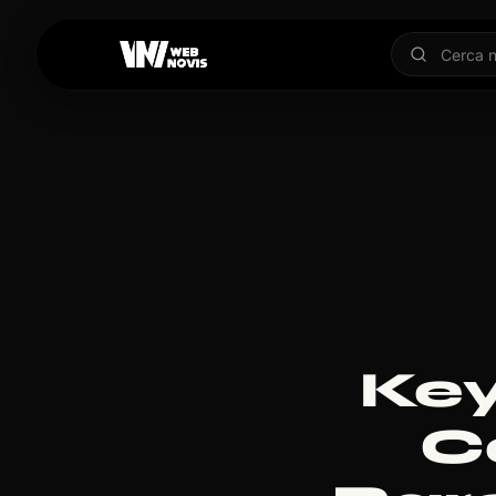
Key
C