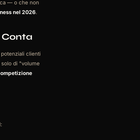
erca — o che non
iness nel 2026
.
é Conta
potenziali clienti
a solo di "volume
 competizione
: