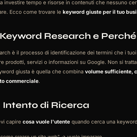
ica investire tempo e risorse in contenuti che nessuno c
nare. Ecco come trovare le
keyword giuste per il tuo bus
a Keyword Research e Perch
ch è il processo di identificazione dei termini che i tuoi 
e prodotti, servizi o informazioni su Google. Non si tratt
keyword giusta è quella che combina
volume sufficiente,
ento commerciale
.
di Intento di Ricerca
evi capire
cosa vuole l'utente
quando cerca una keyword
"come creare un sito web" → vuole imparare