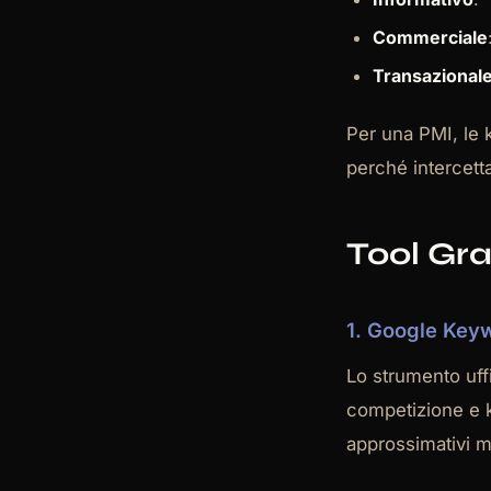
Commerciale
Transazional
Per una PMI, le 
perché intercetta
Tool Gra
1. Google Key
Lo strumento uffi
competizione e k
approssimativi ma