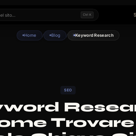
S
Ctrl K
Home
/
Blog
/
Keyword Research
SEO
word Resea
ome Trovare 