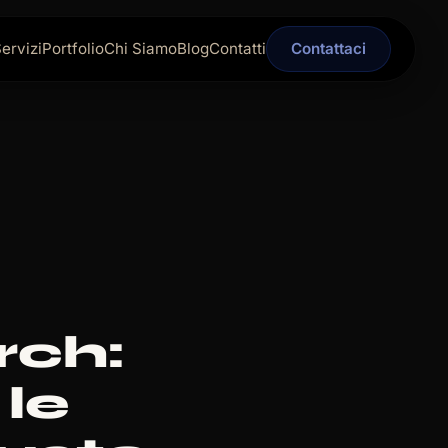
ervizi
Portfolio
Chi Siamo
Blog
Contatti
Contattaci
rch:
le