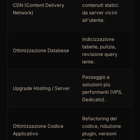
CDN (Content Delivery
contenuti statici
Me
Network)
da server vicini
all'utente.
Indicizzazione
tabelle, pulizia,
Ottimizzazione Database
Al
revisione query
lente.
Passaggio a
soluzioni più
Upgrade Hosting / Server
Al
performanti (VPS,
Dedicato).
Refactoring del
Ottimizzazione Codice
codice, riduzione
Al
Applicativo
plugin, versioni