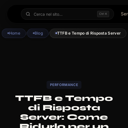
Ser
Ctrl K
Home
/
Blog
/
TTFB e Tempo di Risposta Server
PERFORMANCE
TTFB e Tempo
di Risposta
Server: Come
Ridurlo per un