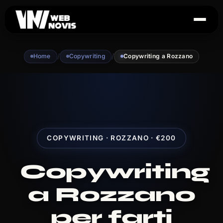
/
/
Home
Copywriting
Copywriting a Rozzano
COPYWRITING · ROZZANO · €200
Copywriting
a Rozzano
per farti