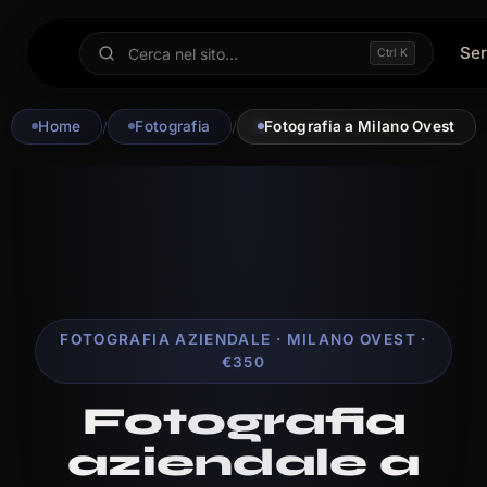
Ser
Ctrl K
Home
/
Fotografia
/
Fotografia a Milano Ovest
FOTOGRAFIA AZIENDALE · MILANO OVEST ·
€350
Fotografia
aziendale a