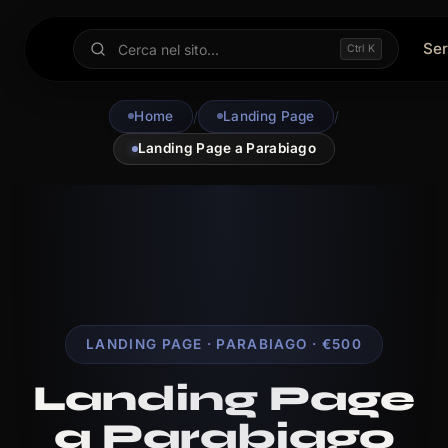
Ser
Ctrl K
Home
/
Landing Page
/
Landing Page a Parabiago
LANDING PAGE · PARABIAGO · €500
Landing Page
a Parabiago