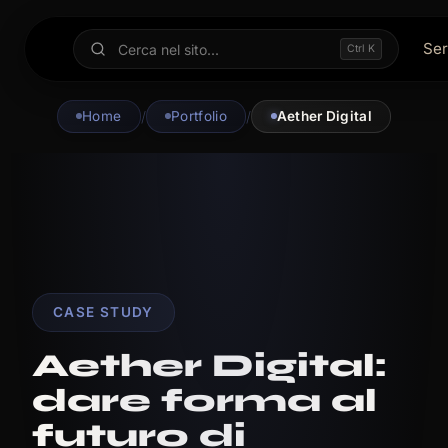
Ser
Ctrl K
Home
/
Portfolio
/
Aether Digital
CASE STUDY
Aether Digital:
dare forma al
futuro di