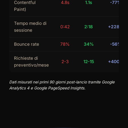
Contentful
4.8s
1.1s
-77%
Paint)
Tempo medio di
0:42
2:18
+228%
sessione
Bounce rate
78%
34%
-56%
Richieste di
2-3
12-15
+400%
preventivo/mese
Dati misurati nei primi 90 giorni post-lancio tramite Google
Analytics 4 e Google PageSpeed Insights.