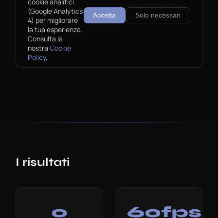
I risultati
0
60fps