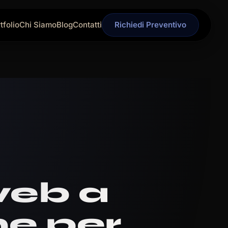
tfolio
Chi Siamo
Blog
Contatti
Richiedi Preventivo
web a
e per