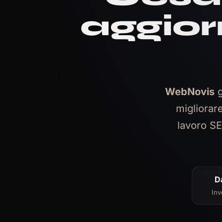
aggio
WebNovis
g
migliorar
lavoro SE
D
Inv