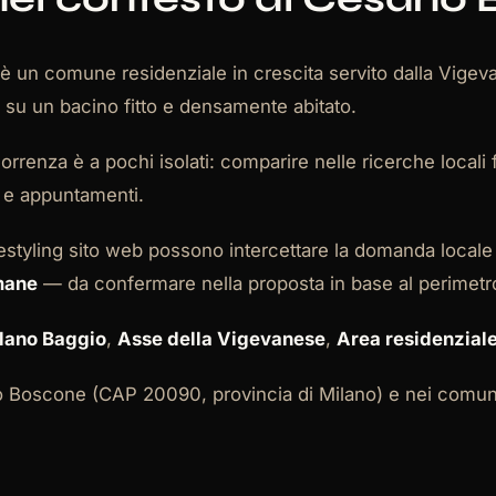
 un comune residenziale in crescita servito dalla Vige
o su un bacino fitto e densamente abitato.
nza è a pochi isolati: comparire nelle ricerche locali f
te e appuntamenti.
estyling sito web possono intercettare la domanda locale 
mane
— da confermare nella proposta in base al perimetr
lano Baggio
,
Asse della Vigevanese
,
Area residenziale
no Boscone (CAP 20090, provincia di Milano) e nei comuni 