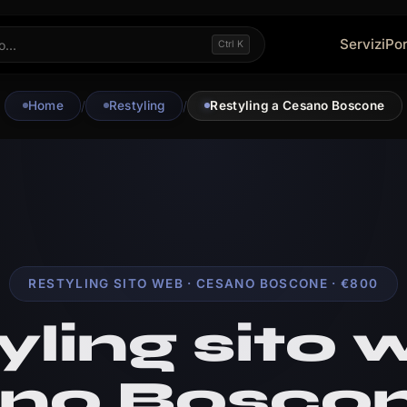
Servizi
Por
Ctrl K
Home
/
Restyling
/
Restyling a Cesano Boscone
RESTYLING SITO WEB · CESANO BOSCONE · €800
yling sito 
no Boscon