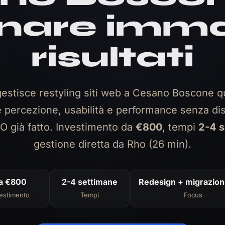
rnare imma
risultati
estisce restyling siti web a Cesano Boscone 
e percezione, usabilità e performance senza dis
O già fatto. Investimento da
€800
, tempi
2-4 s
gestione diretta da Rho (26 min).
a €800
2-4 settimane
Redesign + migrazio
estimento
Tempi
Focus