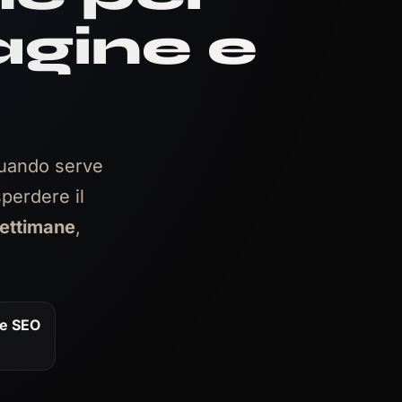
gine e
quando serve
perdere il
ettimane
,
ne SEO