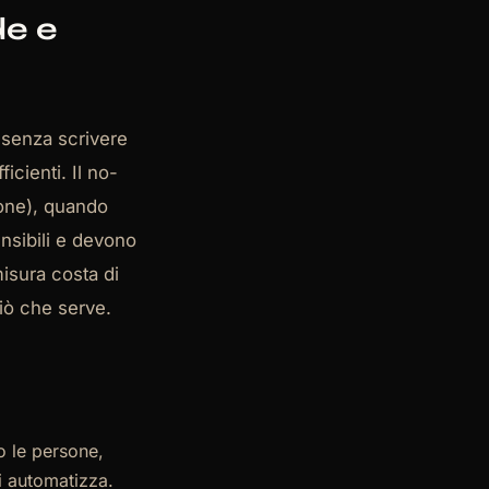
de e
i senza scrivere
cienti. Il no-
ione), quando
nsibili e devono
misura costa di
ciò che serve.
o le persone,
i automatizza.