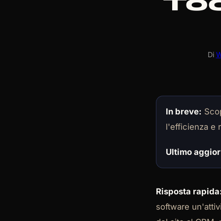
Too
Di
W
In breve:
Scop
l'efficienza e 
Ultimo aggio
Risposta rapida
software un'attiv