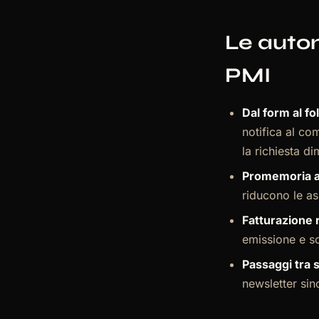
Le autom
PMI
Dal form al f
notifica al com
la richiesta di
Promemoria 
riducono le a
Fatturazione r
emissione e so
Passaggi tra 
newsletter sin