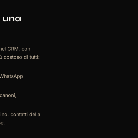
n una
 nel CRM, con
ù costoso di tutti:
o WhatsApp
canoni,
no, contatti della
se.