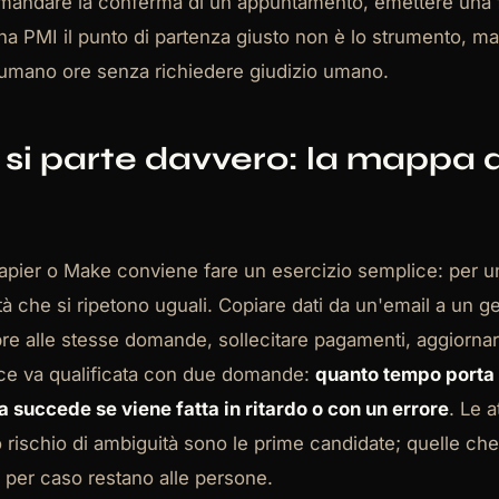
 mandare la conferma di un appuntamento, emettere una f
una PMI il punto di partenza giusto non è lo strumento, m
sumano ore senza richiedere giudizio umano.
si parte davvero: la mappa 
i
Zapier o Make conviene fare un esercizio semplice: per u
ità che si ripetono uguali. Copiare dati da un'email a un g
e alle stesse domande, sollecitare pagamenti, aggiornare
oce va qualificata con due domande:
quanto tempo porta 
a succede se viene fatta in ritardo o con un errore
. Le a
 rischio di ambiguità sono le prime candidate; quelle ch
 per caso restano alle persone.