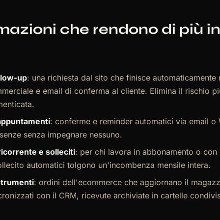
azioni che rendono di più i
ollow-up
: una richiesta dal sito che finisce automaticamente
merciale e email di conferma al cliente. Elimina il rischio pi
menticata.
appuntamenti
: conferme e reminder automatici via email 
ssenze senza impegnare nessuno.
icorrente e solleciti
: per chi lavora in abbonamento o con 
llecito automatici tolgono un'incombenza mensile intera.
strumenti
: ordini dell'ecommerce che aggiornano il magazzi
cronizzati con il CRM, ricevute archiviate in cartelle condivi