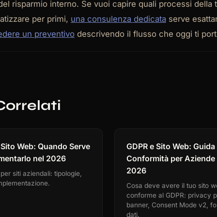
el risparmio interno. Se vuoi capire quali processi della tu
tizzare per primi,
una consulenza dedicata
serve esatta
iedere un preventivo
descrivendo il flusso che oggi ti por
Correlati
l Sito Web: Quando Serve
GDPR e Sito Web: Guida 
mentarlo nel 2026
Conformità per Aziende I
2026
er siti aziendali: tipologie,
 implementazione.
Cosa deve avere il tuo sito 
conforme al GDPR: privacy po
banner, Consent Mode v2, fo
dati.