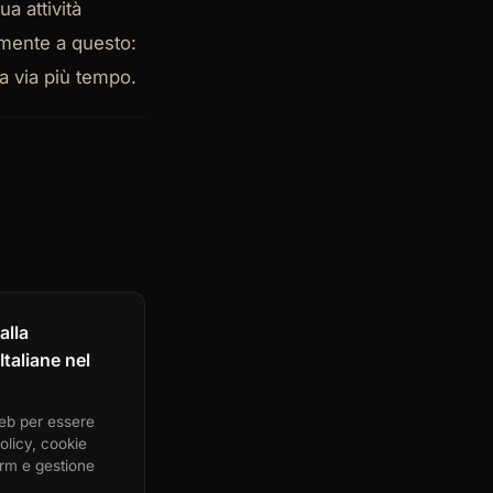
a attività
mente a questo:
ta via più tempo.
alla
taliane nel
web per essere
licy, cookie
rm e gestione