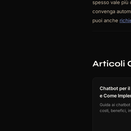
spesso vale più d
convenga automa
puoi anche
rich
Articoli 
Chatbot per i
e Come Imple
Guida ai chatbot p
costi, benefici,