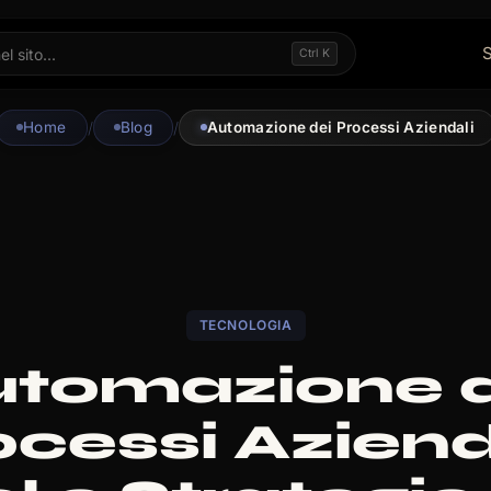
S
Ctrl K
Home
/
Blog
/
Automazione dei Processi Aziendali
TECNOLOGIA
utomazione d
cessi Aziend