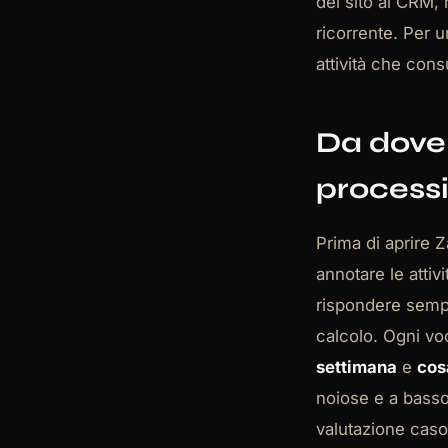
del sito al CRM,
ricorrente. Per 
attività che con
Da dove 
process
Prima di aprire 
annotare le attiv
rispondere sempr
calcolo. Ogni v
settimana
e
cos
noiose e a basso
valutazione caso