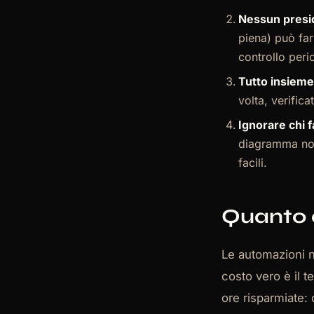
Nessun presi
piena) può far
controllo peri
Tutto insieme
volta, verific
Ignorare chi fa
diagramma non
facili.
Quanto 
Le automazioni n
costo vero è il t
ore risparmiate: 