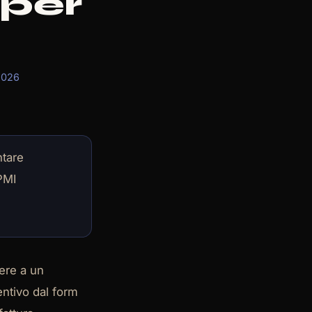
 per
2026
ntare
 PMI
ere a un
entivo dal form