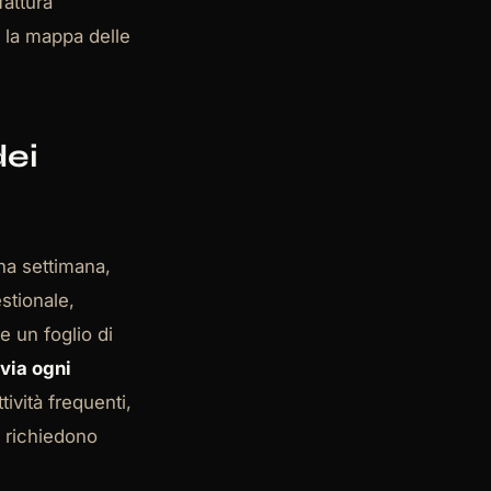
attura
a la mappa delle
dei
na settimana,
estionale,
 un foglio di
via ogni
ttività frequenti,
e richiedono