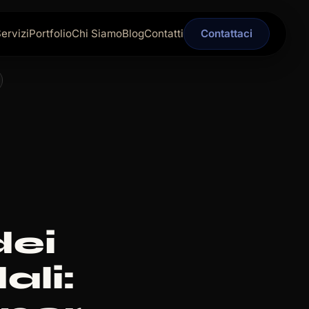
ervizi
Portfolio
Chi Siamo
Blog
Contatti
Contattaci
ei
ali: