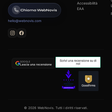
Accessibilità
EAA
Chiama WebNovis
hello@webnovis.com
GOOGLE
Lascia una recensione
©
2026
WebNovis. Tutti i diritti riservati.