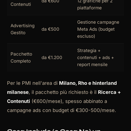
da €600
12 grafiche per 2
Contenuti
piattaforme
Gestione campagne
Advertising
da €500
Meta Ads (budget
Gestito
escluso)
Strategia +
Pacchetto
da €1.200
contenuti + ads +
Completo
report mensile
Per le PMI nell'area di
Milano, Rho e hinterland
milanese
, il pacchetto più richiesto è il
Ricerca +
Contenuti
(€600/mese), spesso abbinato a
campagne ads con budget di €300-500/mese.