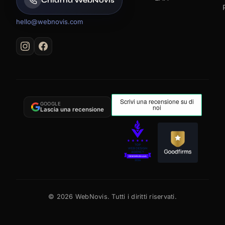
Chiama WebNovis
hello@webnovis.com
GOOGLE
Lascia una recensione
©
2026
WebNovis. Tutti i diritti riservati.