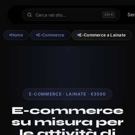
Ser
Ctrl K
Home
/
E-Commerce
/
E-Commerce a Lainate
E-COMMERCE · LAINATE · €3500
E-commerce
su misura per
le attività di