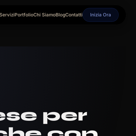
Servizi
Portfolio
Chi Siamo
Blog
Contatti
Inizia Ora
ese per
rche con