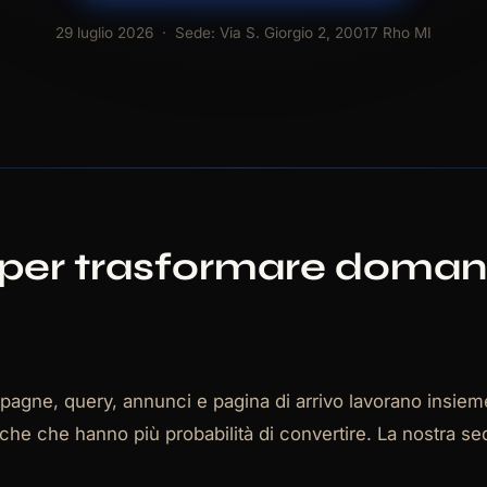
29 luglio 2026
· Sede: Via S. Giorgio 2, 20017 Rho MI
per trasformare domand
agne, query, annunci e pagina di arrivo lavorano insiem
rche che hanno più probabilità di convertire. La nostra s