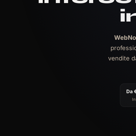
i
WebNo
professi
vendite d
Da 
In