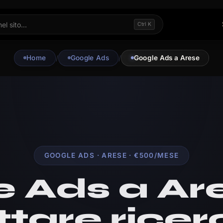
Ctrl K
Home
/
Google Ads
/
Google Ads a Arese
GOOGLE ADS · ARESE · €500/MESE
 Ads a Ar
ttare rice