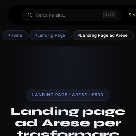
Ser
Ctrl K
Home
/
Landing Page
/
Landing Page ad Arese
LANDING PAGE · ARESE · €500
Landing page
ad Arese per
trasformare