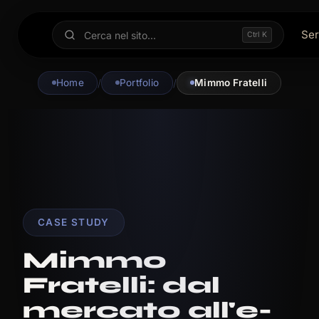
Ser
Ctrl K
Home
/
Portfolio
/
Mimmo Fratelli
CASE STUDY
Mimmo
Fratelli: dal
mercato all'e-