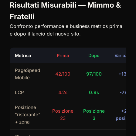
Risultati Misurabili — Mimmo &
Fratelli
Confronto performance e business metrics prima
e dopo il lancio del nuovo sito.
Metrica
Prima
Dopo
Variazion
PageSpeed
42/100
97/100
+131%
Mobile
LCP
4.2s
0.9s
-79%
Posizione
Posizione
Posizione
+20
"ristorante"
23
3
posizioni
+ zona