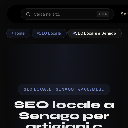
Ser
Ctrl K
Home
/
SEO Locale
/
SEO Locale a Senago
SEO LOCALE · SENAGO · €400/MESE
SEO locale a
Senago per
artigiani e