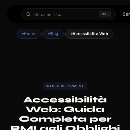
Ser
Ctrl K
Home
/
Blog
/
Accessibilità Web
WEB DEVELOPMENT
Accessibilità
Web: Guida
Completa per
PMI agli Obblighi