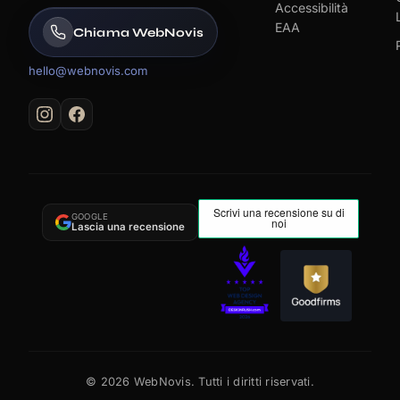
Accessibilità
EAA
Chiama WebNovis
hello@webnovis.com
GOOGLE
Lascia una recensione
©
2026
WebNovis. Tutti i diritti riservati.