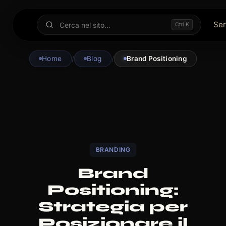
Ser
Ctrl K
Home
/
Blog
/
Brand Positioning
BRANDING
Brand
Positioning:
Strategia per
Posizionare il