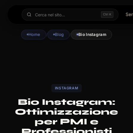
Ser
Ctrl K
Home
/
Blog
/
Bio Instagram
INSTAGRAM
Bio Instagram:
Ottimizzazione
per PMI e
Professionisti