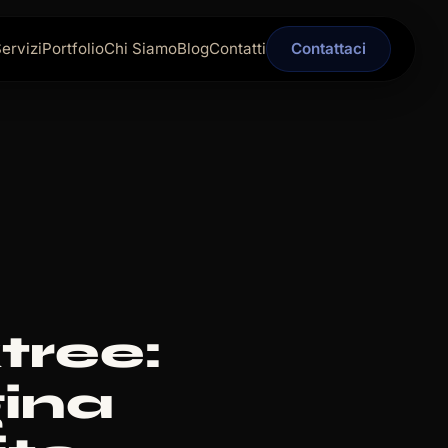
ervizi
Portfolio
Chi Siamo
Blog
Contatti
Contattaci
tree:
gina