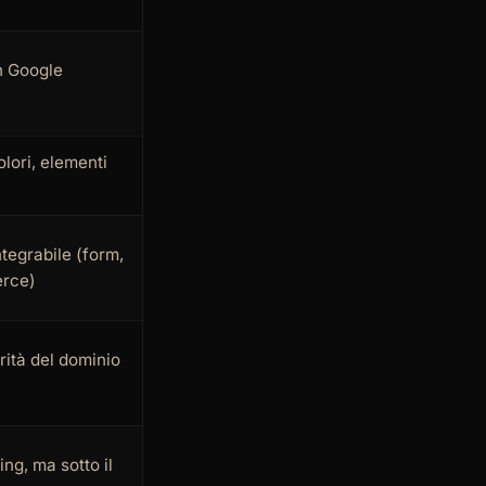
n Google
colori, elementi
ntegrabile (form,
erce)
orità del dominio
ng, ma sotto il