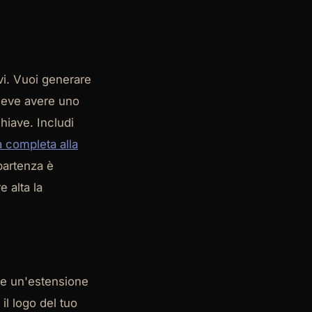
ivi. Vuoi generare
deve avere uno
chiave. Includi
 completa alla
 partenza è
 alta la
re un'estensione
 il logo del tuo