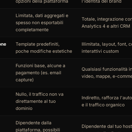
opzioni della piattaforma
l'identità del brand
Limitata, dati aggregati e
Totale, integrazione co
spesso non esportabili
Analytics 4 e altri CRM
completamente
one
Template predefiniti,
Illimitata, layout, font, 
poche modifiche estetiche
interattivi custom
Funzioni base, alcune a
Qualsiasi funzionalità i
pagamento (es. email
video, mappe, e-comm
capture)
Nullo, il traffico non va
Indiretto, rafforza l'aut
direttamente al tuo
e il traffico organico
dominio
Dipendente dalla
Dipendente dal tuo hosti
piattaforma, possibili