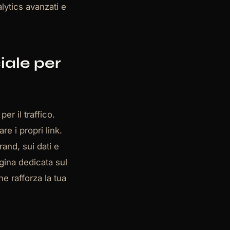
alytics avanzati e
iale per
er il traffico.
re i propri link.
rand, sui dati e
ina dedicata sul
e rafforza la tua