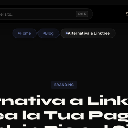
S
Ctrl K
Home
/
Blog
/
Alternativa a Linktree
BRANDING
rnativa a Link
a la Tua Pa