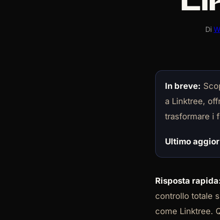
Li
Di
W
In breve:
Scop
a Linktree, of
trasformare i 
Ultimo aggio
Risposta rapida
controllo totale 
come Linktree. Q