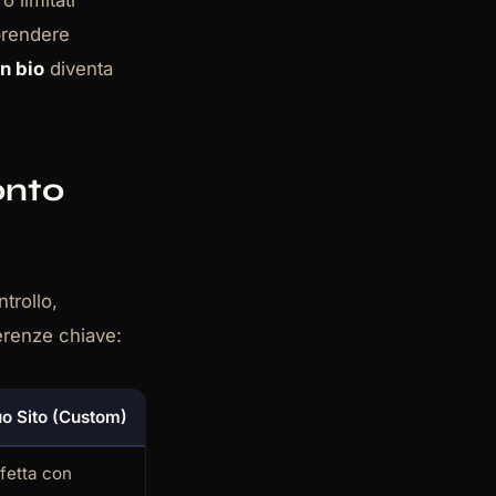
o limitati
 prendere
in bio
diventa
onto
trollo,
ferenze chiave:
tuo Sito (Custom)
rfetta con