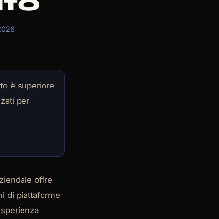
ito
 2026
ito è superiore
zati per
ziendale offre
ni di piattaforme
esperienza