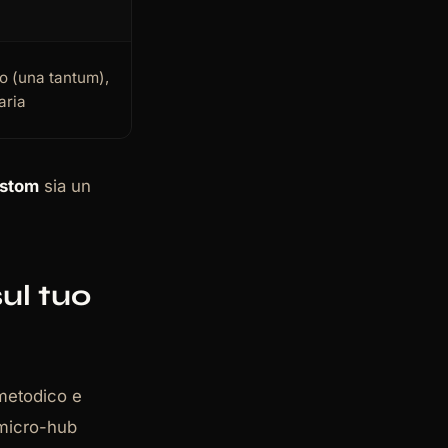
po (una tantum),
aria
ustom
sia un
ul tuo
 metodico e
n micro-hub