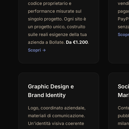
codice proprietario e
vendi
performance misurate sul
pagam
singolo progetto. Ogni sito è
PayPa
un progetto unico, costruito
senza
sulle reali esigenze della tua
Scop
azienda a Bollate.
Da €1.200
.
Scopri →
Graphic Design e
Soc
Brand Identity
Mar
Logo, coordinato aziendale,
Conte
materiali di comunicazione.
pubbl
Un'identità visiva coerente
mila