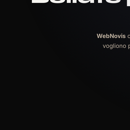
WebNovis
c
vogliono p