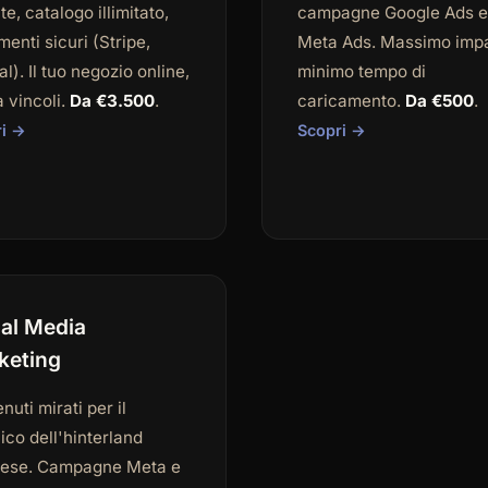
te, catalogo illimitato,
campagne Google Ads e
enti sicuri (Stripe,
Meta Ads. Massimo impa
l). Il tuo negozio online,
minimo tempo di
 vincoli.
Da €3.500
.
caricamento.
Da €500
.
ri →
Scopri →
ial Media
keting
nuti mirati per il
ico dell'hinterland
nese. Campagne Meta e