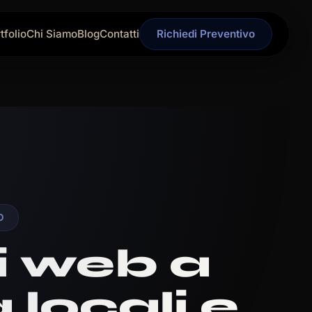
tfolio
Chi Siamo
Blog
Contatti
Richiedi Preventivo
O
i web a
 locali e