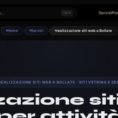
Servizi
Por
Ctrl K
Home
/
Servizi
/
realizzazione siti web a Bollate
REALIZZAZIONE SITI WEB A BOLLATE · SITI VETRINA E SE
zazione sit
per attività