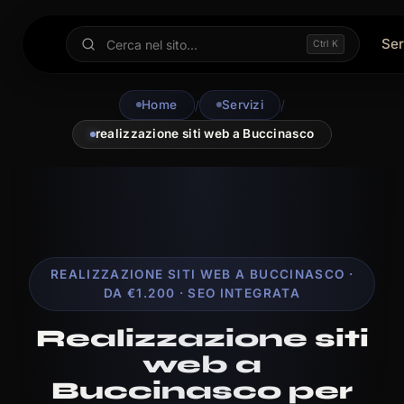
Ser
Ctrl K
Home
/
Servizi
/
realizzazione siti web a Buccinasco
REALIZZAZIONE SITI WEB A BUCCINASCO ·
DA €1.200 · SEO INTEGRATA
Realizzazione siti
web a
Buccinasco per