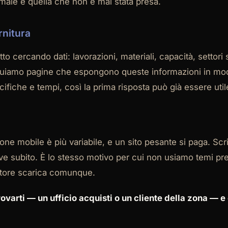
ti male è quella che non è mai stata presa.
rnitura
etto cercando dati: lavorazioni, materiali, capacità, settori 
truiamo pagine che espongono queste informazioni in modo
cifiche e tempi, così la prima risposta può già essere util
sione mobile è più variabile, e un sito pesante si paga. Sc
e subito. È lo stesso motivo per cui non usiamo temi prec
tatore scarica comunque.
varti — un ufficio acquisti o un cliente della zona — e c