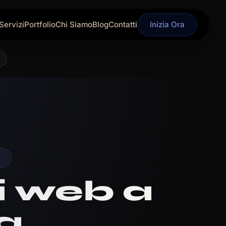
Servizi
Portfolio
Chi Siamo
Blog
Contatti
Inizia Ora
O
i web a
a