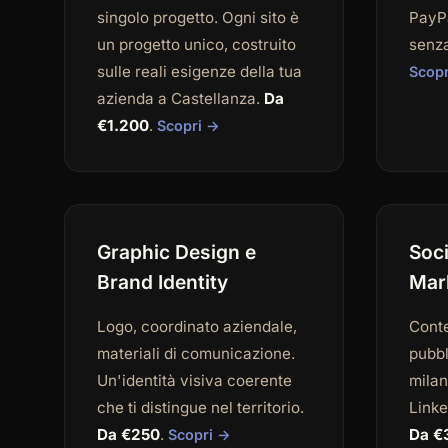
singolo progetto. Ogni sito è
PayPa
un progetto unico, costruito
senza
sulle reali esigenze della tua
Scop
azienda a Castellanza.
Da
€1.200
.
Scopri →
Graphic Design e
Soc
Brand Identity
Mar
Logo, coordinato aziendale,
Conte
materiali di comunicazione.
pubbl
Un'identità visiva coerente
mila
che ti distingue nel territorio.
Linke
Da €250
.
Da €
Scopri →