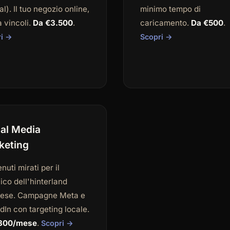
l). Il tuo negozio online,
minimo tempo di
 vincoli.
Da €3.500
.
caricamento.
Da €500
.
ri →
Scopri →
ial Media
keting
nuti mirati per il
ico dell'hinterland
nese. Campagne Meta e
dIn con targeting locale.
300/mese
.
Scopri →