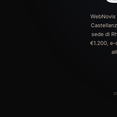
WebNovis r
Castellanz
sede di Rh
€1.200, e-
al
29