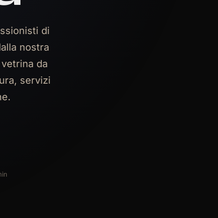
sionisti di
alla nostra
 vetrina da
ra, servizi
ne.
min