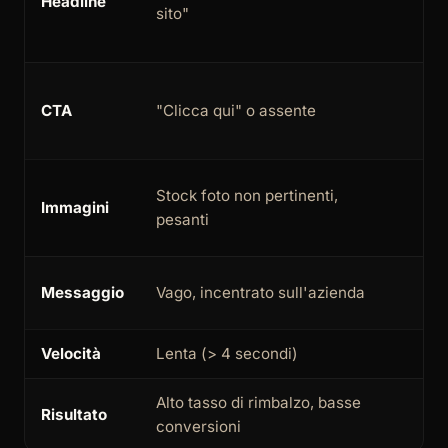
Headline
sito"
con
dig
"Ri
CTA
"Clicca qui" o assente
gra
co
Imm
Stock foto non pertinenti,
Immagini
per
pesanti
10
Ori
Messaggio
Vago, incentrato sull'azienda
un
Velocità
Lenta (> 4 secondi)
Ve
Alto tasso di rimbalzo, basse
Bas
Risultato
conversioni
alt