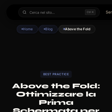
Ser
Ctrl K
Home
/
Blog
/
Above the Fold
BEST PRACTICE
Above the Fold:
Ottimizzare la
Prima
Schermata per